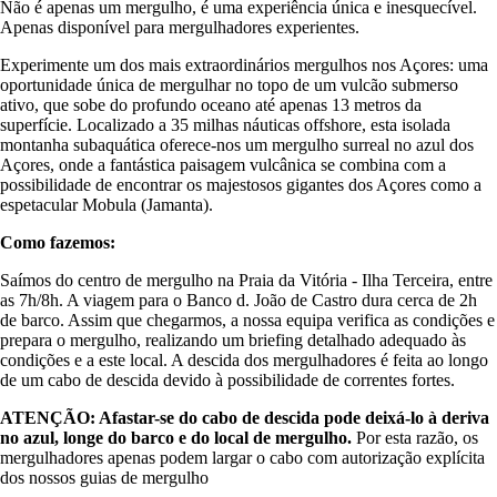
Não é apenas um mergulho, é uma experiência única e inesquecível.
Apenas disponível para mergulhadores experientes.
Experimente um dos mais extraordinários mergulhos nos Açores: uma
oportunidade única de mergulhar no topo de um vulcão submerso
ativo, que sobe do profundo oceano até apenas 13 metros da
superfície. Localizado a 35 milhas náuticas offshore, esta isolada
montanha subaquática oferece-nos um mergulho surreal no azul dos
Açores, onde a fantástica paisagem vulcânica se combina com a
possibilidade de encontrar os majestosos gigantes dos Açores como a
espetacular Mobula (Jamanta).
Como fazemos:
Saímos do centro de mergulho na Praia da Vitória - Ilha Terceira, entre
as 7h/8h. A viagem para o Banco d. João de Castro dura cerca de 2h
de barco. Assim que chegarmos, a nossa equipa verifica as condições e
prepara o mergulho, realizando um briefing detalhado adequado às
condições e a este local. A descida dos mergulhadores é feita ao longo
de um cabo de descida devido à possibilidade de correntes fortes.
ATENÇÃO: Afastar-se do cabo de descida pode deixá-lo à deriva
no azul, longe do barco e do local de mergulho.
Por esta razão, os
mergulhadores apenas podem largar o cabo com autorização explícita
dos nossos guias de mergulho