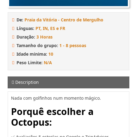
De:
Praia da Vitória - Centro de Mergulho
Línguas:
PT, IN, ES e FR
Duração:
3 Horas
Tamanho do grupo:
1 - 8 pessoas
Idade minima:
10
Peso Limite:
N/A
Description
Nada com golfinhos num momento mágico.
Porquê escolher a
Octopus:
✅ Avaliações 5 estrelas no Google e TripAdvisor