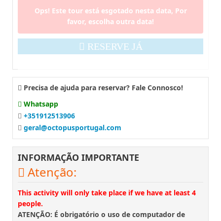
Ops! Este tour está esgotado nesta data, Por
favor, escolha outra data!
RESERVE JÁ
Precisa de ajuda para reservar? Fale Connosco!
Whatsapp
+351912513906
geral@octopusportugal.com
INFORMAÇÃO IMPORTANTE
Atenção:
This activity will only take place if we have at least 4
people.
ATENÇÃO: É obrigatório o uso de computador de