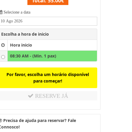
Total:
55.00€
Selecione a data
Escolha a hora de inicio
Hora inicio
08:30 AM - (Min. 1 pax)
Por favor, escolha um horário disponível
para começar!
RESERVE JÁ
Precisa de ajuda para reservar? Fale
Connosco!