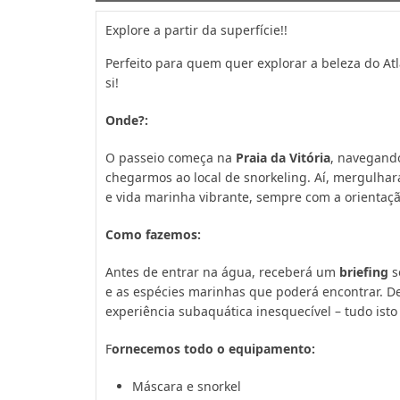
Explore a partir da superfície!!
Perfeito para quem quer explorar a beleza do Atl
si!
Onde?:
O passeio começa na
Praia da Vitória
, navegando
chegarmos ao local de snorkeling. Aí, mergulha
e vida marinha vibrante, sempre com a orienta
Como fazemos:
Antes de entrar na água, receberá um
briefing
s
e as espécies marinhas que poderá encontrar. 
experiência subaquática inesquecível – tudo ist
F
ornecemos todo o equipamento:
Máscara e snorkel